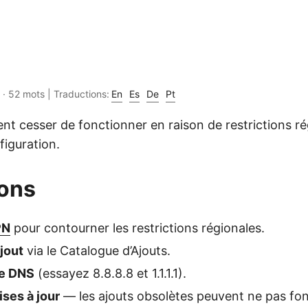
 · 52 mots | Traductions:
En
Es
De
Pt
nt cesser de fonctionner en raison de restrictions r
figuration.
ions
PN
pour contourner les restrictions régionales.
ajout
via le Catalogue d’Ajouts.
re DNS
(essayez 8.8.8.8 et 1.1.1.1).
ises à jour
— les ajouts obsolètes peuvent ne pas fo