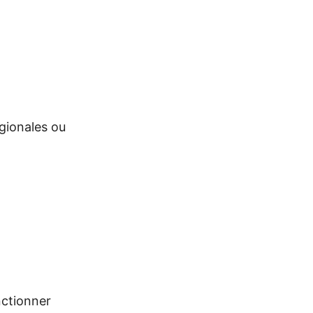
égionales ou
nctionner