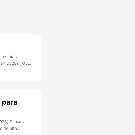
reams más
io en 2026? ¿Qué
s hosters o
er torrents
 para
026) Si usas
s de alta
cios debrid