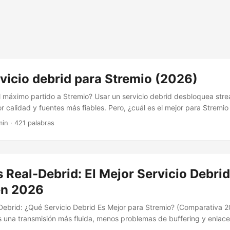
vicio debrid para Stremio (2026)
l máximo partido a Stremio? Usar un servicio debrid desbloquea st
r calidad y fuentes más fiables. Pero, ¿cuál es el mejor para Strem
ebrid? Un servicio debrid actúa como un puente premium entre tú y lo
min · 421 palabras
a archivos a alta velocidad, evita límites de los hosters y suele ofrec
treaming instantáneo. Los más populares para Stremio son: ...
 Real-Debrid: El Mejor Servicio Debrid
en 2026
Debrid: ¿Qué Servicio Debrid Es Mejor para Stremio? (Comparativa 2
s una transmisión más fluida, menos problemas de buffering y enlace
able que hayas oído hablar de Real-Debrid y TorBox. Estos dos servi