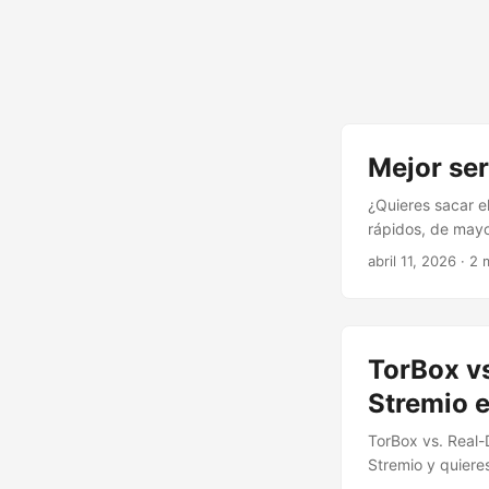
Mejor ser
¿Quieres sacar e
rápidos, de mayo
es un servicio d
abril 11, 2026
· 2 
torrents. Descarg
cacheados para s
TorBox vs
Stremio 
TorBox vs. Real-
Stremio y quiere
calidad, es prob