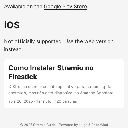
Available on the
Google Play Store
.
iOS
Not officially supported. Use the web version
instead.
Como Instalar Stremio no
Firestick
O Stremio é um excelente aplicativo para streaming de
conteúdo, mas não está disponível na Amazon Appstore.
Não se preocupe — a instalação no Fire TV/Firestick é
abril 26, 2025
· 1 minuto · 120 palavras
simples. Primeiro, instale o Downloader: Na tela inicial, vá
em Buscar > Pesquisa Digite “Downloader” e instale
Permita instalações de fontes desconhecidas: Acesse
Configurações (segure o botão Home) Vá em Meu Fire TV >
© 2026
Stremio Guide
·
Powered by
Hugo
&
PaperMod